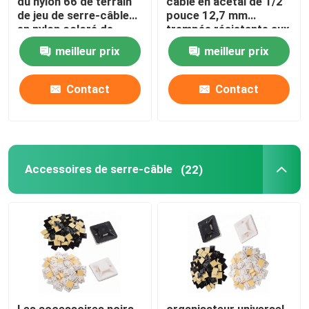
du nylon 66 de terrain
câble en acétal de 1/2
de jeu de serre-câble
pouce 12,7 mm
en nylon coloré de
trempée résistante aux
10x400mm
intempéries
meilleur prix
meilleur prix
Contact
Contact
Accessoires de serre-câble
(22)
Les accessoires noirs
organisateur universel