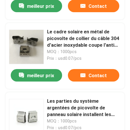
meilleur prix
Contact
Le cadre solaire en métal de
picovolte de collier du câble 304
d'acier inoxydable coupe l'anti
corrosion
MOQ：1000pcs
Prix：usd0.07/pcs
meilleur prix
Contact
Aperçu
Les parties du système
argentées de picovolte de
Produits
panneau solaire installent les
colliers de câble SS304 2x4mm
MOQ：1000pcs
Vidéos
Prix：usd0.07/pcs