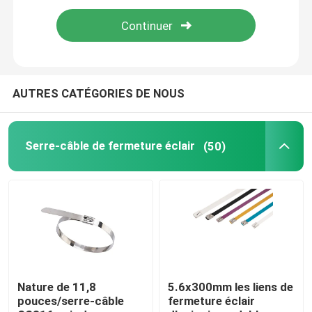
Accessoires de serre-câble
Plat de marqueur de câble
AUTRES CATÉGORIES DE NOUS
Glande de câble électrique
Serre-câble de fermeture éclair
(50)
Collier de câble solaire
inverseur micro solaire
Connecteurs de panneau solaire
Nature de 11,8
5.6x300mm les liens de
pouces/serre-câble
fermeture éclair
Joint en plastique de sécurité