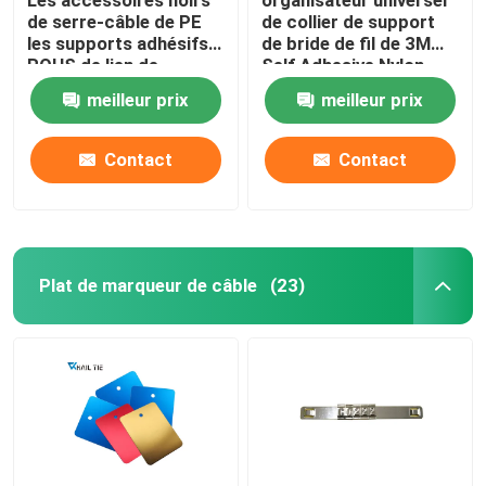
de serre-câble de PE
de collier de support
les supports adhésifs
de bride de fil de 3M
ROHS de lien de
Self Adhesive Nylon
fermeture éclair de 28
meilleur prix
meilleur prix
x de 28mm ont
approuvé
Contact
Contact
Plat de marqueur de câble
(23)