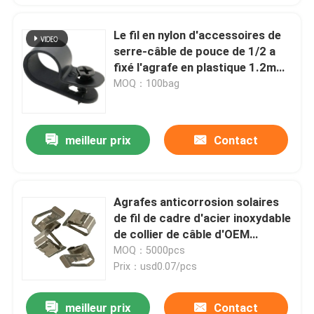
Le fil en nylon d'accessoires de
serre-câble de pouce de 1/2 a
fixé l'agrafe en plastique 1.2mm
Thincness de bride
MOQ：100bag
meilleur prix
Contact
Agrafes anticorrosion solaires
de fil de cadre d'acier inoxydable
de collier de câble d'OEM
picovolte
MOQ：5000pcs
Prix：usd0.07/pcs
meilleur prix
Contact