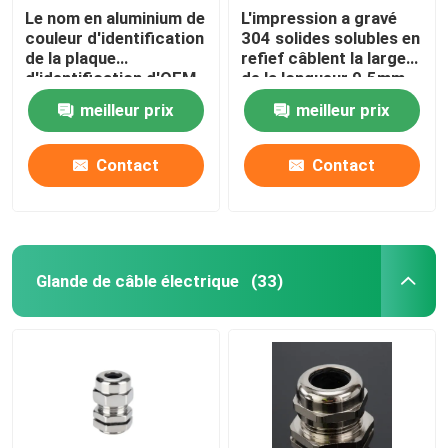
Le nom en aluminium de
L'impression a gravé
couleur d'identification
304 solides solubles en
de la plaque
refief câblent la largeur
d'identification d'OEM
de la longueur 9.5mm
73*38*0.5mm
du plat 89mm
meilleur prix
meilleur prix
étiquette pour
d'étiquette
l'équipement
Contact
Contact
Glande de câble électrique
(33)