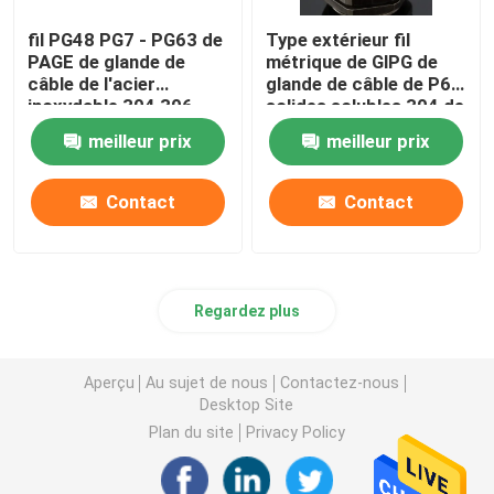
fil PG48 PG7 - PG63 de
Type extérieur fil
PAGE de glande de
métrique de GlPG de
câble de l'acier
glande de câble de P68
inoxydable 304 306
solides solubles 304 de
imperméable
la taille TNP
meilleur prix
meilleur prix
imperméable
Contact
Contact
Regardez plus
Aperçu
Au sujet de nous
Contactez-nous
Desktop Site
Plan du site
Privacy Policy