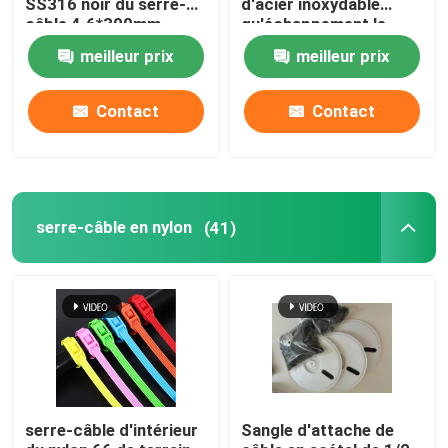
SS316 noir du serre-
d'acier inoxydable
câble 4.6*300mm
qu'échappement le
d'acier inoxydable
PVC d'en-tête de pot
outils de serre-câble
meilleur prix
meilleur prix
ont enduit des serres-
câble de solides
solubles
Contact
Contact
serre-câble en nylon
(41)
serre-câble d'intérieur
Sangle d'attache de