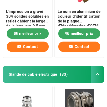
L'impression a gravé
Le nom en aluminium de
304 solides solubles en
couleur d'identification
refief câblent la largeur
de la plaque
de la longueur 9.5mm
d'identification d'OEM
du plat 89mm
73*38*0.5mm
meilleur prix
meilleur prix
d'étiquette
étiquette pour
l'équipement
Contact
Contact
Glande de câble électrique
(33)