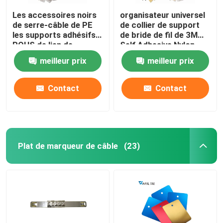
Les accessoires noirs
organisateur universel
de serre-câble de PE
de collier de support
les supports adhésifs
de bride de fil de 3M
ROHS de lien de
Self Adhesive Nylon
fermeture éclair de 28
meilleur prix
meilleur prix
x de 28mm ont
approuvé
Contact
Contact
Plat de marqueur de câble
(23)