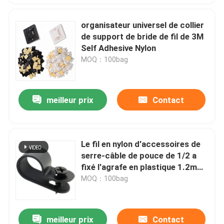
organisateur universel de collier
de support de bride de fil de 3M
Self Adhesive Nylon
MOQ：100bag
meilleur prix
Contact
Le fil en nylon d'accessoires de
serre-câble de pouce de 1/2 a
fixé l'agrafe en plastique 1.2mm
Thincness de bride
MOQ：100bag
meilleur prix
Contact