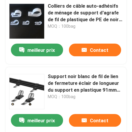
Colliers de câble auto-adhésifs
de ménage de support d'agrafe
de fil de plastique de PE de noir
de R25 millimètre
MOQ：100bag
meilleur prix
Contact
Support noir blanc de fil de lien
de fermeture éclair de longueur
du support en plastique 91mm
92mm de serre-câble de PE
MOQ：100bag
meilleur prix
Contact