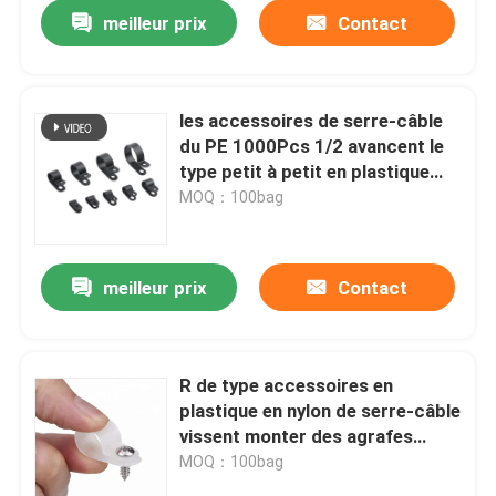
meilleur prix
Contact
les accessoires de serre-câble
du PE 1000Pcs 1/2 avancent le
type petit à petit en plastique
bride de R d'agrafe
MOQ：100bag
meilleur prix
Contact
Aperçu
R de type accessoires en
plastique en nylon de serre-câble
Produits
vissent monter des agrafes
d'attache de câble
MOQ：100bag
Vidéos