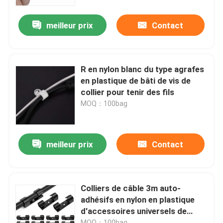
meilleur prix
Contact
A propos de nous
Visite d'usine
R en nylon blanc du type agrafes
en plastique de bâti de vis de
Contrôle de la qualité
collier pour tenir des fils
MOQ：100bag
Contact
meilleur prix
Contact
Demande de soumission
Serre-câble de fermeture éclair
Colliers de câble 3m auto-
adhésifs en nylon en plastique
d'accessoires universels de
serre-câble en nylon
serre-câble
MOQ：100bag