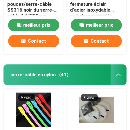
pouces/serre-câble
fermeture éclair
SS316 noir du serre-
d'acier inoxydable
câble 4.6*300mm
qu'échappement le
d'acier inoxydable
PVC d'en-tête de pot
meilleur prix
meilleur prix
ont enduit des serres-
câble de solides
solubles
Contact
Contact
serre-câble en nylon
(41)