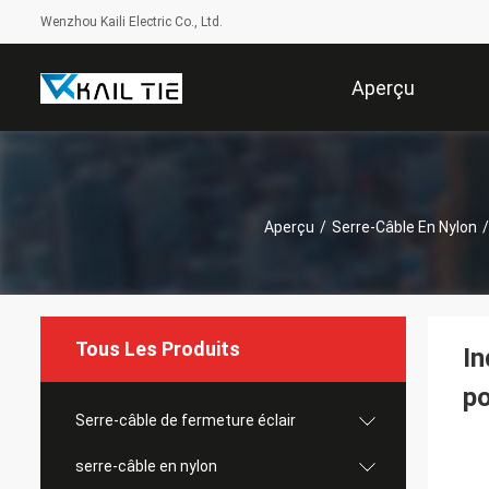
Wenzhou Kaili Electric Co., Ltd.
Aperçu
Aperçu
/
Serre-Câble En Nylon
/
Tous Les Produits
In
po
Serre-câble de fermeture éclair
serre-câble en nylon