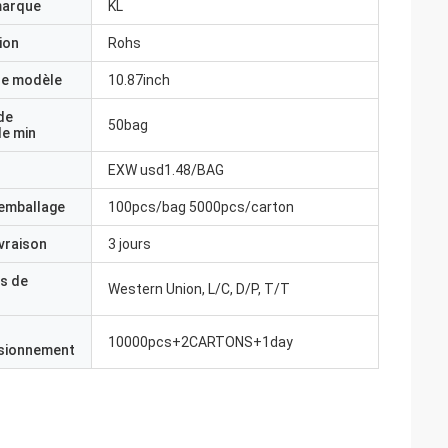
marque
KL
ion
Rohs
e modèle
10.87inch
de
50bag
e min
EXW usd1.48/BAG
'emballage
100pcs/bag 5000pcs/carton
ivraison
3 jours
s de
Western Union, L/C, D/P, T/T
10000pcs+2CARTONS+1day
isionnement