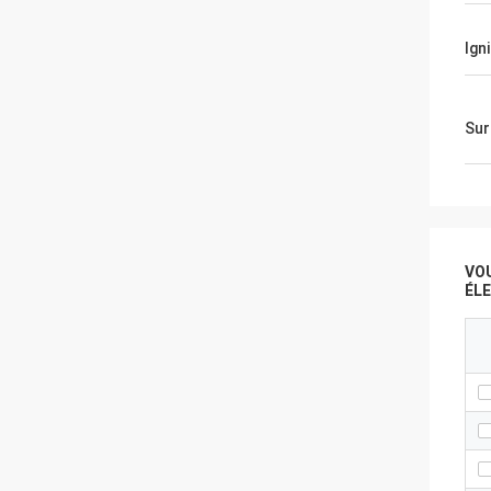
Ign
Sur
VO
ÉL