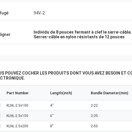
ifugé
94V-2
Individu de 8 pouces fermant à clef le serre-câble
ligner
Serres-câble en nylon résistants de 12 pouces
US POUVEZ COCHER LES PRODUITS DONT VOUS AVEZ BESOIN ET C
ECTRONIQUE.
Part Number
Length(inch)
Bundle Diameter(mm)
KLNL-2.5x100
4”
2-22
KLNL-2.5x150
6“
2-35
KLNL-2.5x200
8”
2-50