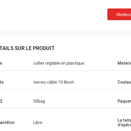
Meilleur
TAILS SUR LE PRODUIT
m
collier réglable en plastique
Matéri
le
serres-câble 10.8inch
Couleu
Q
50bag
Paque
La tem
antillon
Libre
d'opér