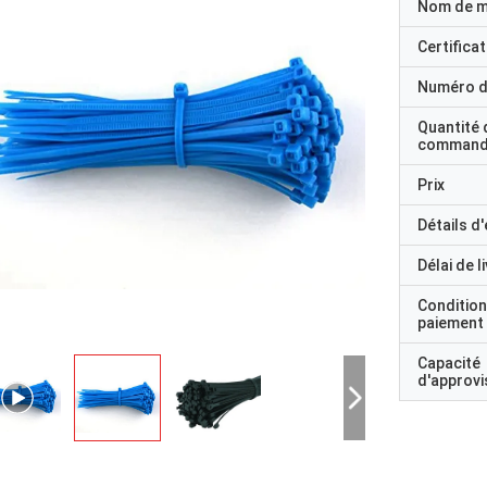
Nom de 
Certificat
Numéro d
Quantité 
command
Prix
Détails d
Délai de l
Condition
paiement
Capacité
d'approv