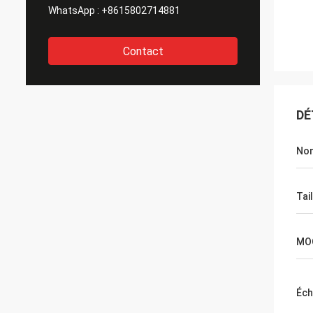
WhatsApp :
+8615802714881
Contact
DÉ
No
Tail
MO
Éch