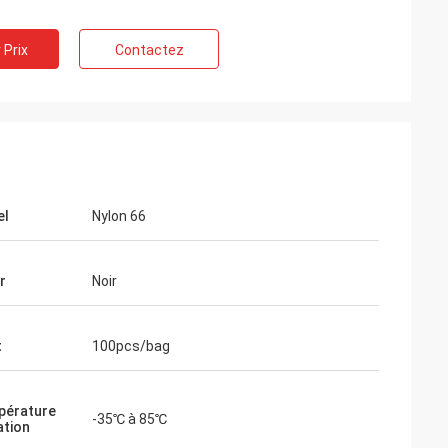
 Prix
Contactez
el
Nylon 66
r
Noir
t
100pcs/bag
pérature
-35℃ à 85℃
ation