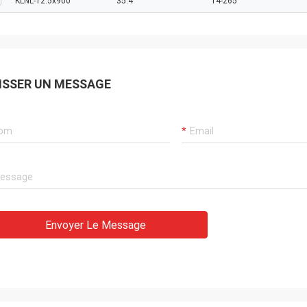
KLNL-12.5x900
35.4"
14-265
ISSER UN MESSAGE
Envoyer Le Message