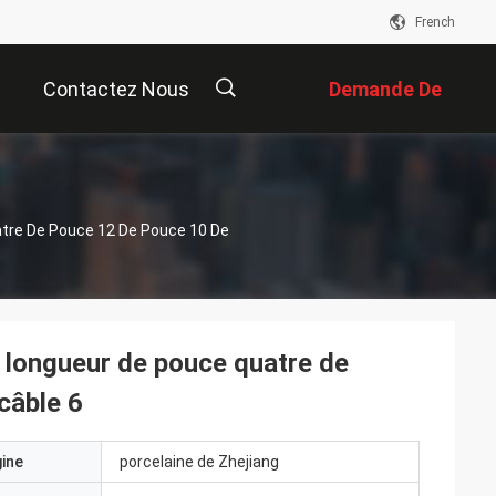
French
Contactez Nous
Demande De
Soumission
描
atre De Pouce 12 De Pouce 10 De
述
la longueur de pouce quatre de
câble 6
gine
porcelaine de Zhejiang