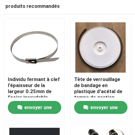
produits recommandés
Individu fermant à clef
Tête de verrouillage
l'épaisseur de la
de bandage en
largeur 0.25mm de
plastique d'acétal de
Aperçu
l'acier inoxydable
temps de gestion
7.9mm des serres-
résistante de serre-
envoyer une
envoyer une
câble 316 de
câble
Produits
fermeture éclair
demande
demande
Vidéos