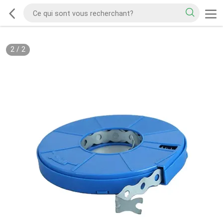
2
/
2