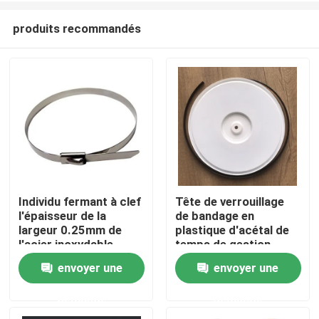
produits recommandés
Individu fermant à clef
Tête de verrouillage
l'épaisseur de la
de bandage en
Accueil
largeur 0.25mm de
plastique d'acétal de
l'acier inoxydable
temps de gestion
7.9mm des serres-
résistante de serre-
envoyer une
envoyer une
A propos de nous
câble 316 de
câble
fermeture éclair
demande
demande
Contacts