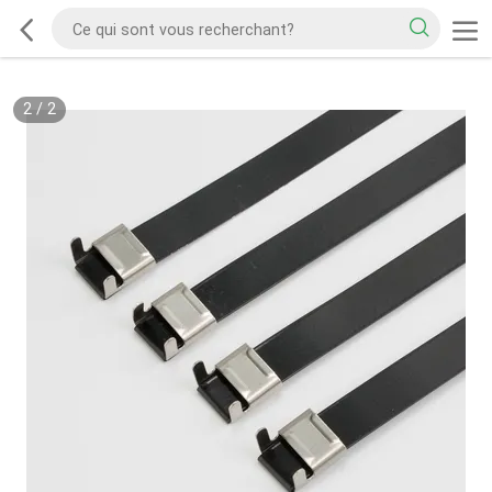
2
/
2