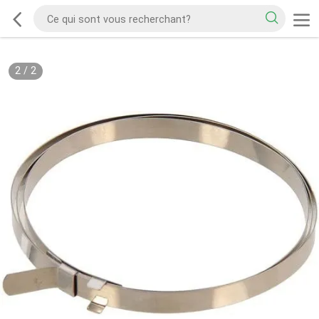
2
/
2