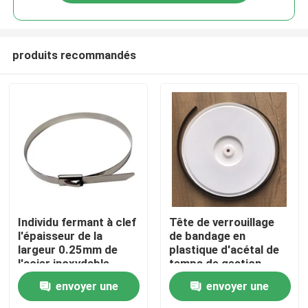
produits recommandés
Accueil
Individu fermant à clef
Tête de verrouillage
l'épaisseur de la
de bandage en
largeur 0.25mm de
plastique d'acétal de
A propos de nous
l'acier inoxydable
temps de gestion
7.9mm des serres-
résistante de serre-
envoyer une
envoyer une
câble 316 de
câble
Contacts
fermeture éclair