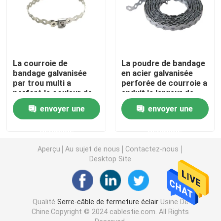
Collier de câble solaire
inverseur micro solaire
La courroie de
La poudre de bandage
bandage galvanisée
en acier galvanisée
par trou multi a
perforée de courroie a
Connecteurs de panneau solaire
perforé la couleur de
enduit la largeur de
nature de 1 pouce
pouce de 1/2
envoyer une
envoyer une
pour la fixation
Joint en plastique de sécurité
demande
demande
Aperçu
Au sujet de nous
Contactez-nous
outils de serre-câble
Desktop Site
Qualité
Serre-câble de fermeture éclair
Usine De
Chine.Copyright © 2024 cablestie.com. All Rights