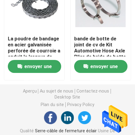
Accessoires de serre-câble
Plat de marqueur de câble
La poudre de bandage
bande de botte de
en acier galvanisée
joint de cv de Kit
perforée de courroie a
Automotive Hose Axle
Glande de câble électrique
enduit la largeur de
Plier de bride de botte
pouce de 1/2
de cv de 6.4mm
envoyer une
envoyer une
Collier de câble solaire
demande
demande
Aperçu
Au sujet de nous
Contactez-nous
inverseur micro solaire
Desktop Site
Plan du site
Privacy Policy
Connecteurs de panneau solaire
Joint en plastique de sécurité
Qualité
Serre-câble de fermeture éclair
Usine De