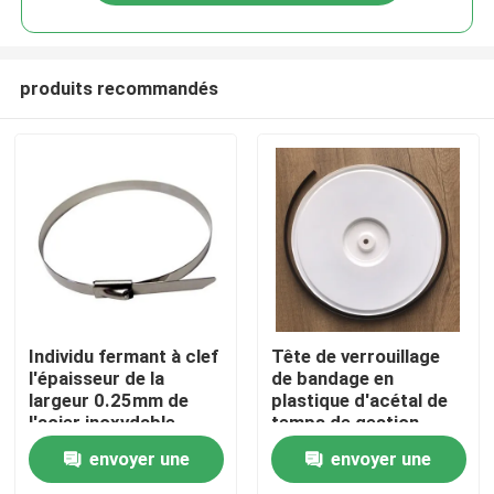
produits recommandés
Aperçu
Individu fermant à clef
Tête de verrouillage
l'épaisseur de la
de bandage en
largeur 0.25mm de
plastique d'acétal de
Produits
l'acier inoxydable
temps de gestion
7.9mm des serres-
résistante de serre-
envoyer une
envoyer une
câble 316 de
câble
Vidéos
fermeture éclair