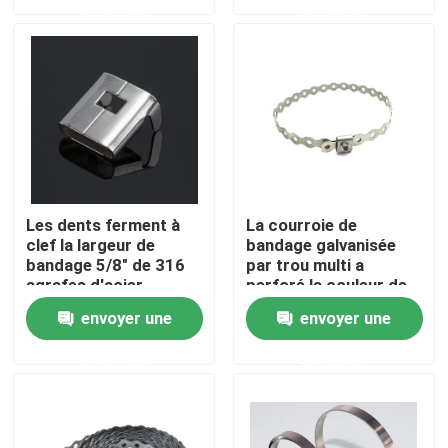
demande
demande
A propos de nous
Visite d'usine
Contrôle de la qualité
Les dents ferment à
La courroie de
clef la largeur de
bandage galvanisée
Contact
bandage 5/8" de 316
par trou multi a
agrafes d'acier
perforé la couleur de
inoxydable épaisseur
nature de 1 pouce
Demande de soumission
envoyer une
envoyer une
0,02 pouces
pour la fixation
demande
demande
Serre-câble de fermeture éclair
serre-câble en nylon