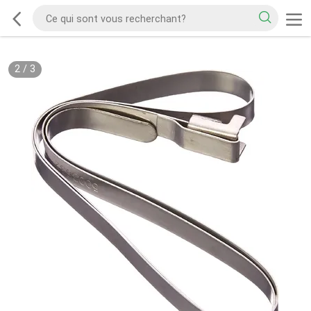
2
/
3