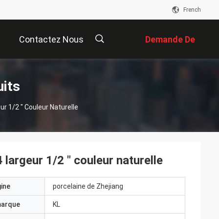
French
Contactez Nous
Demande De
Soumission
描
uits
ur 1/2 " Couleur Naturelle
述
 largeur 1/2 " couleur naturelle
gine
porcelaine de Zhejiang
marque
KL