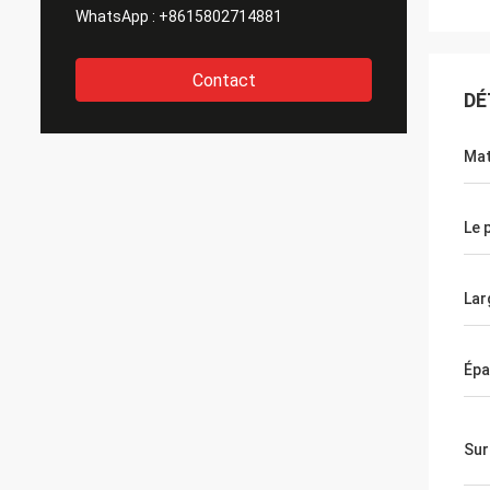
WhatsApp :
+8615802714881
Contact
DÉ
Mat
Le 
Lar
Épa
Sur