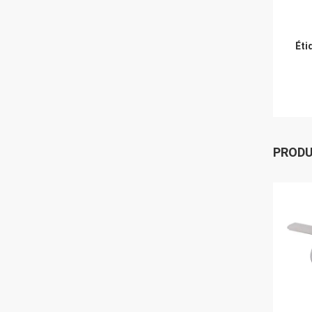
Éti
PROD