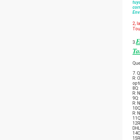
tuy
cor
Env
2, 
Tou
E
3.
Ta
Que
7. 
R: 
opt
8Q:
R: 
9Q:
R: 
10Q
R: 
11Q
12R:
DHL
14C
15R