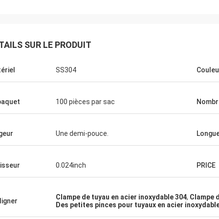
TAILS SUR LE PRODUIT
ériel
SS304
Couleu
paquet
100 pièces par sac
Nombre
geur
Une demi-pouce.
Longu
isseur
0.024inch
PRICE
Clampe de tuyau en acier inoxydable 304
,
Clampe d
ligner
Des petites pinces pour tuyaux en acier inoxydabl