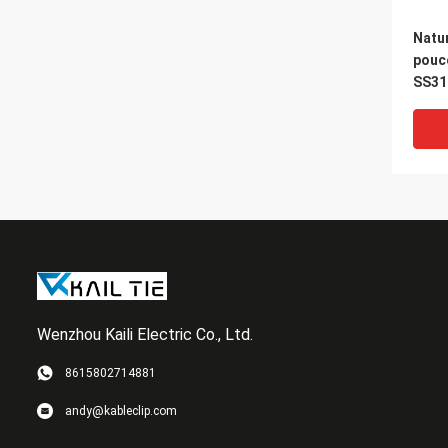
Natur
pouc
SS316
câbl
inox
Wenzhou Kaili Electric Co., Ltd.
8615802714881
Le se
andy@kableclip.com
impe