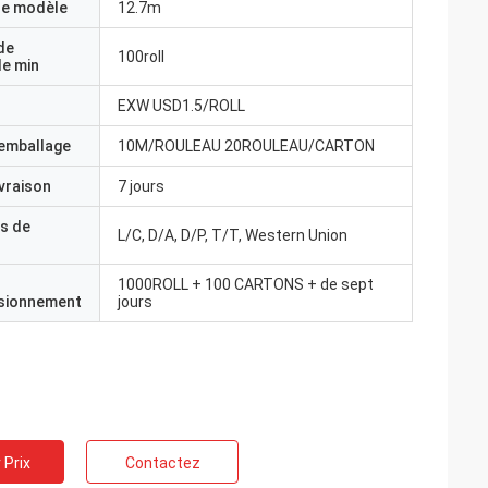
e modèle
12.7m
de
100roll
e min
EXW USD1.5/ROLL
'emballage
10M/ROULEAU 20ROULEAU/CARTON
ivraison
7 jours
s de
L/C, D/A, D/P, T/T, Western Union
1000ROLL + 100 CARTONS + de sept
isionnement
jours
 Prix
Contactez