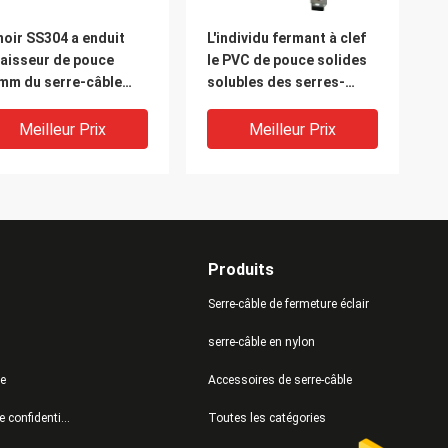
noir SS304 a enduit
L'individu fermant à clef
paisseur de pouce
le PVC de pouce solides
mm du serre-câble
solubles des serres-
7 d'acier inoxydable
câble 11,8 en métal
d'acier inoxydable a
Meilleur Prix
Meilleur Prix
enduit des serres-câble
Produits
Serre-câble de fermeture éclair
serre-câble en nylon
te
Accessoires de serre-câble
polyester noir
bande de bandage de
Politique de confidentialité
Toutes les catégories
istant UV solides
l'acier inoxydable 304 316