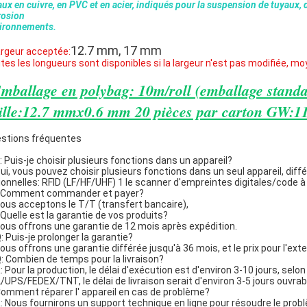
aux en cuivre, en PVC et en acier, indiqués pour la suspension de tuyaux, d
rosion
ironnements
.
12.7 mm, 17 mm
largeur acceptée:
tes les longueurs sont disponibles si la largeur n'est pas modifiée, 
mballage en polybag: 10m/roll (emballage stan
ille:12.7 mmx0.6 mm 20 pièces par carton GW:1
stions fréquentes
Q: Puis-je choisir plusieurs fonctions dans un appareil?
Oui, vous pouvez choisir plusieurs fonctions dans un seul appareil, dif
ionnelles: RFID (LF/HF/UHF) 1 le scanner d'empreintes digitales/code à
 Comment commander et payer?
Nous acceptons le T/T (transfert bancaire),
 Quelle est la garantie de vos produits?
Nous offrons une garantie de 12 mois après expédition.
: Puis-je prolonger la garantie?
Nous offrons une garantie différée jusqu'à 36 mois, et le prix pour l'ext
: Combien de temps pour la livraison?
 Pour la production, le délai d'exécution est d'environ 3-10 jours, selon 
/UPS/FEDEX/TNT, le délai de livraison serait d'environ 3-5 jours ouvrable
omment réparer l' appareil en cas de problème?
: Nous fournirons un support technique en ligne pour résoudre le probl