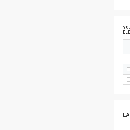
VO
ÉL
LA