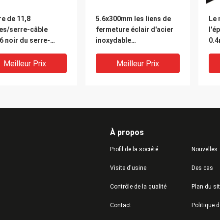
e de 11,8
5.6x300mm les liens de
Le 
es/serre-câble
fermeture éclair d'acier
l'é
 noir du serre-
inoxydable
0.4
e 4.6*300mm d'acier
qu'échappement le PVC
7,8
ydable
d'en-tête de pot ont
Meilleur Prix
Meilleur Prix
enduit des serres-câble
de solides solubles
À propos
Profil de la société
Nouvelles
Visite d'usine
Des cas
Contrôle de la qualité
Plan du si
rre-câble
L le type 304 316 liens de
Le 
Contact
rméable d'acier
fermeture éclair de câble
rés