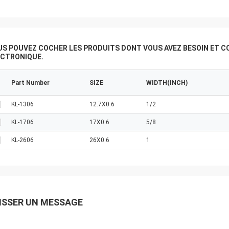
US POUVEZ COCHER LES PRODUITS DONT VOUS AVEZ BESOIN ET C
ECTRONIQUE.
Part Number
SIZE
WIDTH(INCH)
KL-1306
12.7X0.6
1/2
KL-1706
17X0.6
5/8
KL-2606
26X0.6
1
ISSER UN MESSAGE